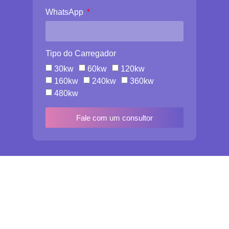
WhatsApp
Tipo do Carregador
30kw
60kw
120kw
160kw
240kw
360kw
480kw
Fale com um consultor
Siga-nos nas redes sociais
Todos os direitos RESERVADOS
riseon 2024 ©